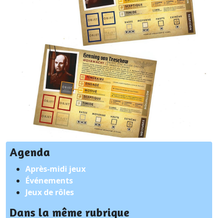
Agenda
Après-midi jeux
Événements
Jeux de rôles
Dans la même rubrique