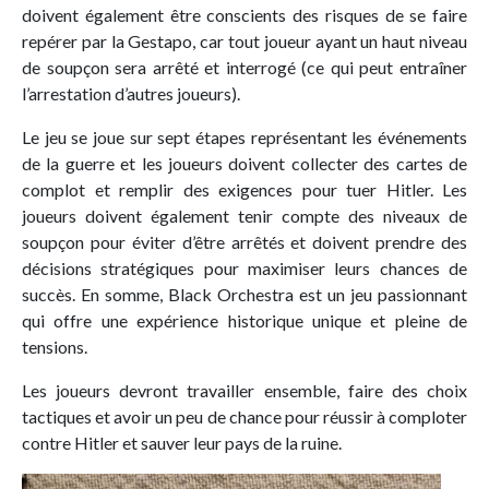
doivent également être conscients des risques de se faire
repérer par la Gestapo, car tout joueur ayant un haut niveau
de soupçon sera arrêté et interrogé (ce qui peut entraîner
l’arrestation d’autres joueurs).
Le jeu se joue sur sept étapes représentant les événements
de la guerre et les joueurs doivent collecter des cartes de
complot et remplir des exigences pour tuer Hitler. Les
joueurs doivent également tenir compte des niveaux de
soupçon pour éviter d’être arrêtés et doivent prendre des
décisions stratégiques pour maximiser leurs chances de
succès. En somme, Black Orchestra est un jeu passionnant
qui offre une expérience historique unique et pleine de
tensions.
Les joueurs devront travailler ensemble, faire des choix
tactiques et avoir un peu de chance pour réussir à comploter
contre Hitler et sauver leur pays de la ruine.