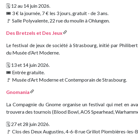
​🗓️ 12 au 14 juin 2026.
🎟️ 3 € la journée, 7 € les 3 jours, gratuit - de 3 ans.
🚩 Salle Polyvalente, 22 rue du moulin à Ohlungen.
Des Bretzels et Des Jeux
Le festival de jeux de société à Strasbourg, initié par Philibe
du Musée d’Art Moderne.
​🗓️ 13 et 14 juin 2026.
🎟️ Entrée gratuite.
🚩 Musée d’Art Moderne et Contemporain de Strasbourg.
Gnomania
La Compagnie du Gnome organise un festival qui met en avan
trouvera des tournois (Blood Bowl, AOS Spearhead, Warhammer
🗓️ 27 et 28 juin 2026.
🚩 Clos des Deux Augustins, 4-6-8 rue Grillot Plombières-les-B