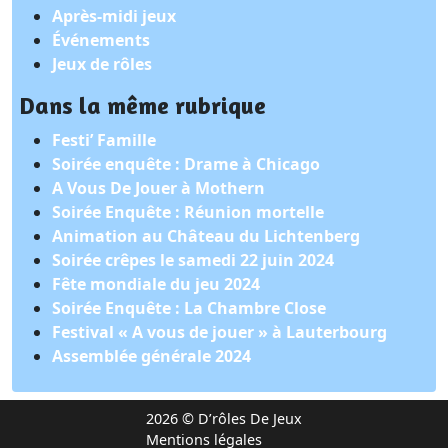
Après-midi jeux
Événements
Jeux de rôles
Dans la même rubrique
Festi’ Famille
Soirée enquête : Drame à Chicago
A Vous De Jouer à Mothern
Soirée Enquête : Réunion mortelle
Animation au Château du Lichtenberg
Soirée crêpes le samedi 22 juin 2024
Fête mondiale du jeu 2024
Soirée Enquête : La Chambre Close
Festival « A vous de jouer » à Lauterbourg
Assemblée générale 2024
2026 © D’rôles De Jeux
Mentions légales