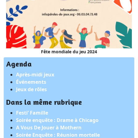
Fête mondiale du jeu 2024
Agenda
Après-midi jeux
Événements
Jeux de rôles
Dans la même rubrique
Festi’ Famille
Soirée enquête : Drame à Chicago
A Vous De Jouer à Mothern
Soirée Enquête : Réunion mortelle