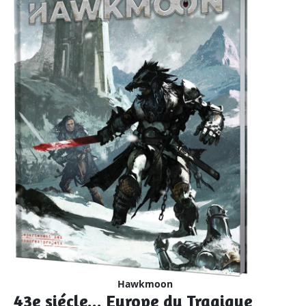
Hawkmoon
43e siécle... Europe du Tragique