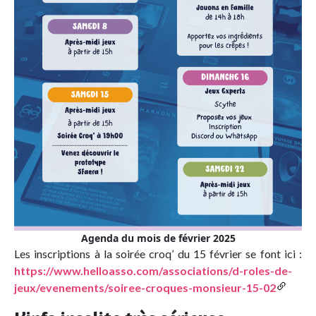
Agenda du mois de février 2025
Les inscriptions à la soirée croq’ du 15 février se font ici :
https://www.helloasso.com/associations/d-roles-de-
jeux/evenements/soiree-croques-monsieur-15-02