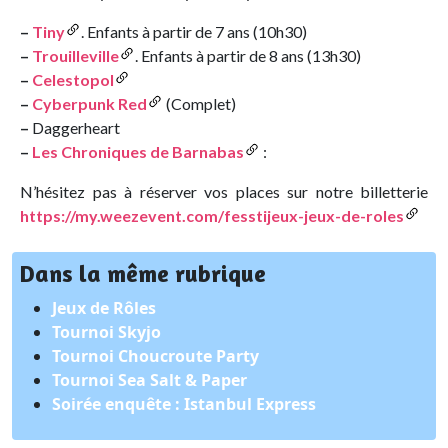
–
Tiny
. Enfants à partir de 7 ans (10h30)
–
Trouilleville
. Enfants à partir de 8 ans (13h30)
–
Celestopol
–
Cyberpunk Red
(Complet)
–
Daggerheart
–
Les Chroniques de Barnabas
:
N’hésitez pas à réserver vos places sur notre billetterie
https://my.weezevent.com/fesstijeux-jeux-de-roles
Dans la même rubrique
Jeux de Rôles
Tournoi Skyjo
Tournoi Choucroute Party
Tournoi Sea Salt & Paper
Soirée enquête : Istanbul Express