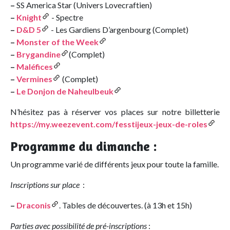
–
SS America Star (Univers Lovecraftien)
–
Knight
- Spectre
–
D&D 5
- Les Gardiens D’argenbourg (Complet)
–
Monster of the Week
–
Brygandine
(Complet)
–
Maléfices
–
Vermines
(Complet)
–
Le Donjon de Naheulbeuk
N’hésitez pas à réserver vos places sur notre billetterie
https://my.weezevent.com/fesstijeux-jeux-de-roles
Programme du dimanche :
Un programme varié de différents jeux pour toute la famille.
Inscriptions sur place
:
–
Draconis
. Tables de découvertes. (à 13h et 15h)
Parties avec possibilité de pré-inscriptions
: