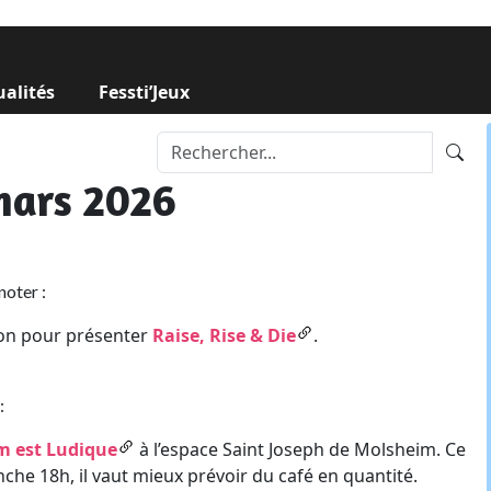
ualités
Fessti’Jeux
mars 2026
noter :
ion pour présenter
Raise, Rise & Die
.
:
m est Ludique
à l’espace Saint Joseph de Molsheim. Ce
che 18h, il vaut mieux prévoir du café en quantité.